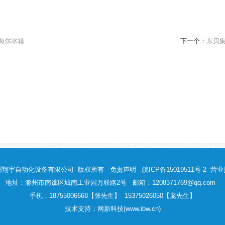
海尔冰箱
下一个：
东贝
州翔宇自动化设备有限公司
版权所有
免责声明
皖ICP备15019511号-2
营业
地址：滁州市南谯区城南工业园万联路2号 邮箱：1208371769@qq.com
手机：18755006668【张先生】 15375026050【庞先生】
技术支持：网新科技(www.ibw.cn)