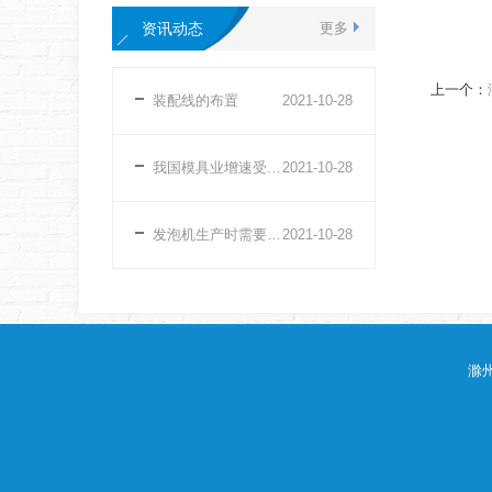
资讯动态
更多
上一个：
装配线的布置
2021
-
10
-
28
我国模具业增速受到影响
2021
-
10
-
28
发泡机生产时需要注意什么？
2021
-
10
-
28
滁